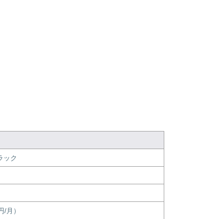
ラック
6円/月）