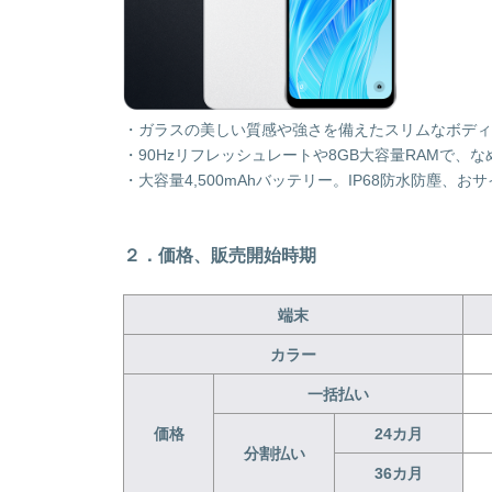
・ガラスの美しい質感や強さを備えたスリムなボディ。
・90Hzリフレッシュレートや8GB大容量RAMで、
・大容量4,500mAhバッテリー。IP68防水防塵、おサ
２．価格、販売開始時期
端末
カラー
一括払い
価格
24
カ月
分割払い
36
カ月