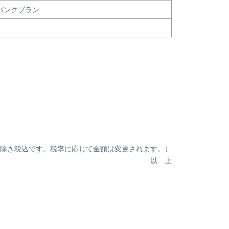
トバンクプラン
）
除き税込です。税率に応じて金額は変更されます。）
以 上