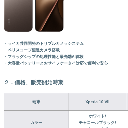
・
ライカ共同開発のトリプルカメラシステム
ペリスコープ望遠カメラ搭載
・
フラッグシップの処理性能と
最先端
AI
体験
・
大容量バッテリーと
おサイフケータイ対応で便利で安心
２．価格、販売開始時期
端末
Xperia 10 VII
ホワイト/
カラー
チャコールブラック
/