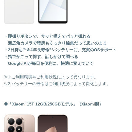
・即
撮りボタンで、サッと構えてパッと撮れる
新広角カメラで暗所もくっきり
編集だって思いのまま
・2日持ち
＆4年長寿命
バッテリーに、充実のOSサポート
※1
※2
・
指でかこって探す、話しかけて調べる
Google AI
が毎日を便利に、快適に変えていく
※1:ご利用環境やご利用状況によって異なります。
※2:バッテリーの寿命はご利用状況によって変化します。
◆「Xiaomi 15T 12GB/256GBモデル」（Xiaomi製）