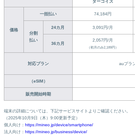
ターコイズ
一括払い
74,184円
24
カ月
3,091円/月
価格
分割
払い
2,057円/月
36
カ月
（初月のみ2,189円）
対応プラン
auプラ
（eSIM）
販売開始時期
端末の詳細については、下記サービスサイトよりご確認ください。
（2025年10月9日（木）9:00更新予定）
個人向け：
https://mineo.jp/device/smartphone/
法人向け：
https://mineo.jp/business/device/