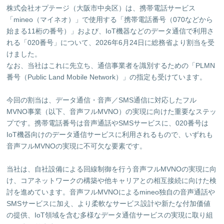
株式会社オプテージ（大阪市中央区）は、携帯電話サービス
「mineo（マイネオ）」で使用する「携帯電話番号（070などから
始まる11桁の番号）」および、IoT機器などのデータ通信で利用さ
れる「020番号」について、2026年6月24日に総務省より割当を受
けました。
なお、当社はこれに先立ち、通信事業者を識別するための「PLMN
番号（Public Land Mobile Network）」の指定も受けています。
今回の割当は、データ通信・音声／SMS通信に対応したフル
MVNO事業（以下、音声フルMVNO）の実現に向けた重要なステッ
プです。携帯電話番号は音声通話やSMSサービスに、020番号は
IoT機器向けのデータ通信サービスに利用されるもので、いずれも
音声フルMVNOの実現に不可欠な要素です。
当社は、自社設備による回線制御を行う音声フルMVNOの実現に向
け、コアネットワークの構築や他キャリアとの相互接続に向けた検
討を進めています。音声フルMVNOによるmineo独自の音声通話や
SMSサービスに加え、より柔軟なサービス設計や新たな付加価値
の提供、IoT領域を含む多様なデータ通信サービスの実現に取り組