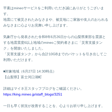
平素はmineoサービスをご利用いただき誠にありがとうございま
す。
地震にて被災されたみなさまや、被災地にご家族や友人のおられる
みなさまに心よりお見舞い申し上げます。
気象庁
から発表された
令和8年6月26日からの山梨県東部を震源と
する
地震震度6以上
地域の
mineoご契約者さまに「災害支援タン
ク」を開放いたしました。
「災害支援タンク」から合計10GBまでのパケットを引き出してご
利用いただけます。
■対象地域
（
6
月2
7
日
1
4
:
3
0
時点）
【山梨県】
富士河口湖町
詳細はマイネ王スタッフブログをご確認ください。
https://king.mineo.jp/staff_blogs/3251
一日も早く状況が改善することを、心よりお祈り申し上げます。