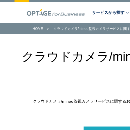
サービスから探す
HOME
＞
クラウドカメラ/mineo監視カメラサービスに関
サービスから探す
キーワードから探す
課題から探す
あらゆるビジネスの課題を解決。
クラウドカメラ/m
OPTAGE法人向けサービス。
次世代のITインフラはOPTAGEに
トータルでお任せください。
サービス一覧へ
詳細はこちら
クラウドカメラ/mineo監視カメラサービスに関す