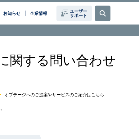
ユーザー
お知らせ
企業情報
サポート
題を、
データセンター間接続(DCI)
ーションで解決いたします。
スに関する問い合わせ
クラウドサービス
働き方改革
化
医療現場のデジタル化
loT
オプテージへのご提案やサービスのご紹介はこちら
い。