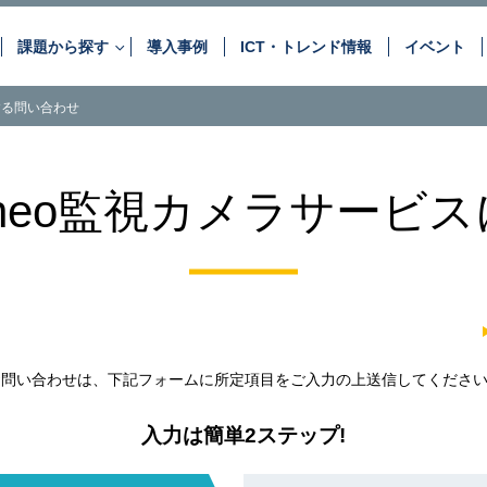
課題から探す
導入事例
ICT・トレンド情報
イベント
する問い合わせ
お客さまが抱えるさまざまな課
ネットワーク・
データセンター
音声サービス
OPTAGEの“最適な”サービスと “最上の”ソリュ
ineo監視カメラサービ
情報セキュリティ
アプリケーション
DC・クラウド活用
セキュリティ対策
自治体のDX推進
コンタクトシーンの高度
アウトソーシング
コンサルティング
現場の見える化・スマート化
るお問い合わせは、下記フォームに所定項目をご入力の上送信してくださ
入力は簡単2ステップ!