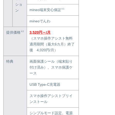
ショ
mineo端末安心保証
※1
ン
mineoでんわ
提供価格
3,520
円～/月
※2
（スマホ操作アシスト無料
適用期間（最大6カ月）終了
後 4,020円/月）
特典
画面保護シール（端末貼り
付け済み）、スマホ保護ケ
ース
USB Type-C充電器
スマホ操作アシストプリイ
ンストール
シンプルモード設定、電源