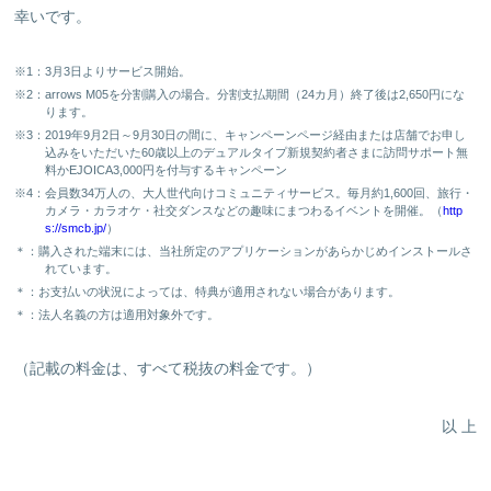
幸いです。
※1：3月3日よりサービス開始。
※2：arrows M05を分割購入の場合。分割支払期間（24カ月）終了後は2,650円にな
ります。
※3：2019年9月2日～9月30日の間に、キャンペーンページ経由または店舗でお申し
込みをいただいた60歳以上のデュアルタイプ新規契約者さまに訪問サポート無
料かEJOICA3,000円を付与するキャンペーン
※4：会員数34万人の、大人世代向けコミュニティサービス。毎月約1,600回、旅行・
カメラ・カラオケ・社交ダンスなどの趣味にまつわるイベントを開催。（
http
s://smcb.jp/
）
＊：購入された端末には、当社所定のアプリケーションがあらかじめインストールさ
れています。
＊：お支払いの状況によっては、特典が適用されない場合があります。
＊：法人名義の方は適用対象外です。
（記載の料金は、すべて税抜の料金です。）
以 上