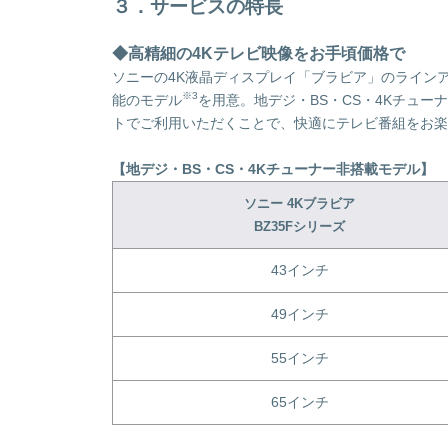
３．サービスの特長
◆高精細の4Kテレビ映像をお手頃価格で
ソニーの4K液晶ディスプレイ「ブラビア」のライン
※3
能のモデル
を用意。地デジ・BS・CS・4Kチュー
トでご利用いただくことで、快適にテレビ番組をお楽
【地デジ・BS・CS・4Kチューナー非搭載モデル】
ソニー
4K
ブラビア
BZ35F
シリーズ
43インチ
49インチ
55インチ
65インチ