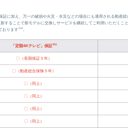
保証に加え、万一の破損や火災・水災などの場合にも適用される動産総
新することで新モデルに交換しサービスを継続してご利用いただくこと
※4
ております
。
※5
「定額4Kテレビ」保証
〇（長期保証５年）
〇（動産総合保険５年）
〇（同上）
〇（同上）
〇（同上）
〇（同上）