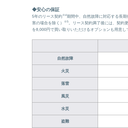
◆安心の保証
※4
5年のリース契約
期間中、自然故障に対応する長期
※5
害の場合を除く）
。リース契約満了後には、契約更
を8,000円で買い取りいただけるオプションも用意し
自然故障
火災
落雷
風災
水災
盗難