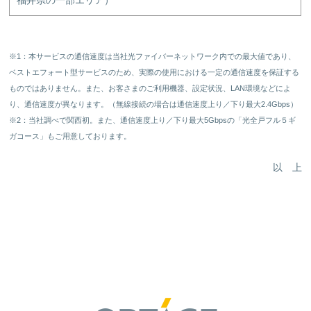
※1：本サービスの通信速度は当社光ファイバーネットワーク内での最大値であり、
ベストエフォート型サービスのため、実際の使用における一定の通信速度を保証する
ものではありません。また、お客さまのご利用機器、設定状況、LAN環境などによ
り、通信速度が異なります。（無線接続の場合は通信速度上り／下り最大2.4Gbps）
※2：当社調べで関西初。また、通信速度上り／下り最大5Gbpsの「光全戸フル５ギ
ガコース」もご用意しております。
以 上