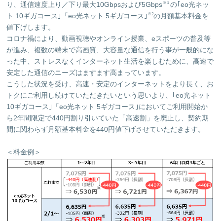
り、通信速度上り／下り最大10Gbpsおよび5Gbps
の｢eo光ネッ
※１
ト 10ギガコース｣「eo光ネット 5ギガコース｣
の月額基本料金を
※2
値下げします。
コロナ禍により、動画視聴やオンライン授業、eスポーツの普及等
が進み、複数の端末で高画質、大容量な通信を行う事が一般的にな
った中、ストレスなくインターネット生活を楽しむために、高速で
安定した通信のニーズはますます高まっています。
こうした状況を受け、高速・安定のインターネットをより長く、お
トクにご利用し続けていただきたいという思いより、｢eo光ネット
10ギガコース｣「eo光ネット 5ギガコース｣においてご利用開始か
ら2年間限定で440円割り引いていた「高速割」を廃止し、契約期
間に関わらず月額基本料金を440円値下げさせていただきます。
＜料金例＞