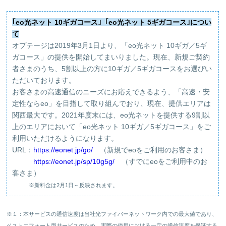
｢eo光ネット 10ギガコース｣「eo光ネット 5ギガコース｣につい
て
オプテージは2019年3月1日より、「eo光ネット 10ギガ／5ギ
ガコース」の提供を開始してまいりました。現在、新規ご契約
者さまのうち、5割以上の方に10ギガ／5ギガコースをお選びい
ただいております。
お客さまの高速通信のニーズにお応えできるよう、「高速・安
定性ならeo」を目指して取り組んでおり、現在、提供エリアは
関西最大です。2021年度末には、eo光ネットを提供する9割以
上のエリアにおいて「eo光ネット 10ギガ／5ギガコース」をご
利用いただけるようになります。
URL：
https://eonet.jp/go/
（新規でeoをご利用のお客さま）
https://eonet.jp/sp/10g5g/
（すでにeoをご利用中のお
客さま）
※新料金は2月1日～反映されます。
※１：本サービスの通信速度は当社光ファイバーネットワーク内での最大値であり、
ベストエフォート型サービスのため、実際の使用における一定の通信速度を保証する