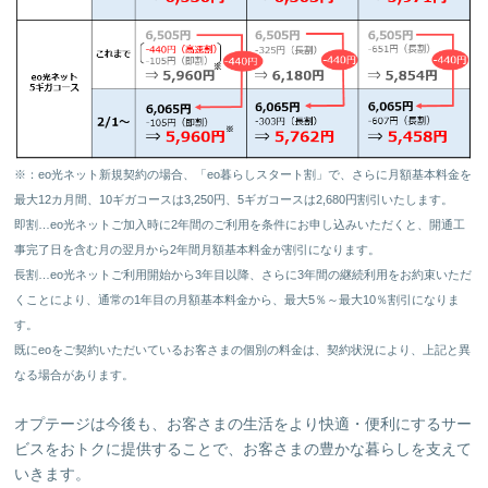
※：eo光ネット新規契約の場合、「eo暮らしスタート割」で、さらに月額基本料金を
最大12カ月間、10ギガコースは3,250円、5ギガコースは2,680円割引いたします。
即割…eo光ネットご加入時に2年間のご利用を条件にお申し込みいただくと、開通工
事完了日を含む月の翌月から2年間月額基本料金が割引になります。
長割…eo光ネットご利用開始から3年目以降、さらに3年間の継続利用をお約束いただ
くことにより、通常の1年目の月額基本料金から、最大5％～最大10％割引になりま
す。
既にeoをご契約いただいているお客さまの個別の料金は、契約状況により、上記と異
なる場合があります。
オプテージは今後も、お客さまの生活をより快適・便利にするサー
ビスをおトクに提供することで、お客さまの豊かな暮らしを支えて
いきます。