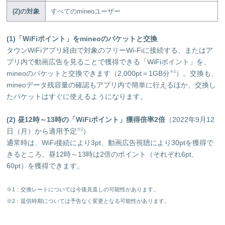
(2)の対象
すべてのmineoユーザー
(1)
「WiFiポイント」をmineoのパケットと交換
タウンWiFiアプリ経由で対象のフリーWi-Fiに接続する、またはア
プリ内で動画広告を見ることで獲得できる「WiFiポイント」を、
mineoのパケットと交換できます（2,000pt＝1GB分
）。交換も、
※1
mineoデータ残容量の確認もアプリ内で簡単に行えるほか、交換し
たパケットはすぐに使えるようになります。
(2)
昼12時～13時の「WiFiポイント」獲得倍率2倍
（2022年9月12
日（月）から適用予定
）
※2
通常時は、WiFi接続により3pt、動画広告視聴により30ptを獲得で
きるところ、昼12時～13時は2倍のポイント（それぞれ6pt、
60pt）を獲得できます。
※1：交換レートについては今後見直しの可能性があります。
※2：提供時期については予告なく変更となる可能性があります。