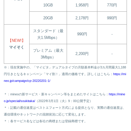
10GB
1,958円
770円
20GB
2,178円
990円
スタンダード（最
990円
-
大1.5Mbps）
【NEW!】
マイそく
プレミアム（最大
2,200円
-
3Mbps）
※：現在実施中の、「マイピタ」デュアルタイプの月額基本料金が3カ月間最大1,188
円引きとなるキャンペーン「マイ割！」適用の価格です。
詳しくはこちら：
https://mi
neo.jp/campaign/cp-20220201-1/
＊：mineoの新サービス・新キャンペーン等をまとめたサイトはこちら：
https://mine
o.jp/special/soukitaka/
（2022年3月1日（火）9：00公開予定）
＊：記載の通信速度はベストエフォート方式による提供となり、実際の通信速度は、
通信環境やネットワークの混雑状況に応じて変化します。
＊：各サービス名などは各社の商標または登録商標です。