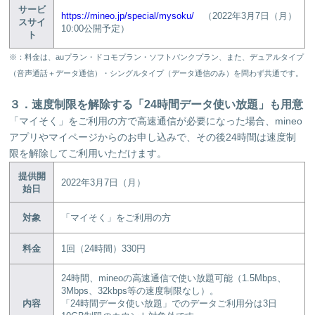
サービ
https://mineo.jp/special/mysoku/
（2022年3月7日（月）
スサイ
10:00公開予定）
ト
※：料金は、auプラン・ドコモプラン・ソフトバンクプラン、また、デュアルタイプ
（音声通話＋データ通信）・シングルタイプ（データ通信のみ）を問わず共通です。
３．速度制限を解除する「24時間データ使い放題」も用意
「マイそく」をご利用の方で高速通信が必要になった場合、mineo
アプリやマイページからのお申し込みで、その後24時間は速度制
限を解除してご利用いただけます。
提供開
2022年3月7日（月）
始日
対象
「マイそく」をご利用の方
料金
1回（24時間）330円
24時間、mineoの高速通信で使い放題可能（1.5Mbps、
3Mbps、32kbps等の速度制限なし）。
内容
「24時間データ使い放題」でのデータご利用分は3日