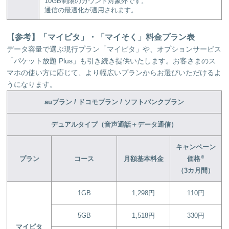
10GB制限のカウント対象外です。
通信の最適化が適用されます。
【参考】「マイピタ」・「マイそく」料金プラン表
データ容量で選ぶ現行プラン「マイピタ」や、オプションサービス
「パケット放題 Plus」も引き続き提供いたします。お客さまのス
マホの使い方に応じて、より幅広いプランからお選びいただけるよ
うになります。
au
プラン / ドコモプラン / ソフトバンクプラン
デュアルタイプ（音声通話＋データ通信）
キャンペーン
※
プラン
コース
月額基本料金
価格
（3カ月間）
1GB
1,298円
110円
5GB
1,518円
330円
マイピタ