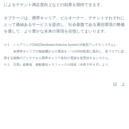
によるテナント満足度向上などの効果を期待できます。
オプテージは、携帯キャリア、ビルオーナー、テナントそれぞれに
とって価値あるサービスを提供し、社会基盤である通信環境の整備
を通して、より豊かな未来の実現を目指してまいります。
※１ シェアリングDAS(Distributed Antenna System;分散型アンテナシステム)：
各携帯キャリアの無線機からの電波を一つのDAS装置に集約し、各フロアに設
置する複数のアンテナから携帯キャリア各社の電波を送受信するシステム。
※２ 引用）総務省 移動通信トラフィックの現状（令和５年６月）より
以 上