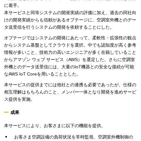
に着手。
本サービスと同等システムの開発実績の評価に加え、過去の同社向
けの開発実績からも信頼があるオプテージに、空調室外機とのデー
タ送受信を行うシステムの開発を依頼することにした。
オプテージではシステムの開発にあたって、柔軟性・拡張性の観点
からシステム基盤としてクラウドを選択。中でも認知度が高く参考
情報が多いこと、技術力の高いエンジニアが多く在籍していること
からアマゾン ウェブ サービス（AWS）を選定した。さらに空調室
外機とのデータ送受信には、大量のIoT機器との安全な接続が可能
なAWS IoT Coreを用いることとした。
本サービスの提供までには他社との連携も必要であったが、仕様の
相互理解はもちろんのこと、メンバー一体となり開発を進めサービ
ス提供を実施。
成果
本サービスにより、お客さまに以下の機能を提供。
お客さま空調設備の負荷状況を常時監視、空調室外機制御の