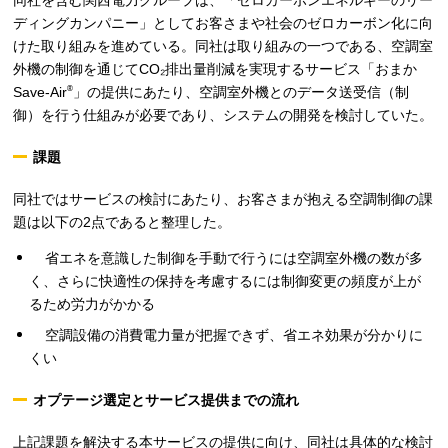
同社を含む関西電力グループは、「ゼロカーボンエネルギーのリー
ディングカンパニー」としてお客さまや社会のゼロカーボン化に向
けた取り組みを進めている。同社は取り組みの一つである、空調室
外機の制御を通じてCO₂排出量削減を実現するサービス「おまか
Save-Air
」の提供にあたり、空調室外機とのデータ送受信（制
®
御）を行う仕組みが必要であり、システムの開発を検討していた。
課題
同社ではサービスの検討にあたり、お客さまが抱える空調制御の課
題は以下の2点であると整理した。
省エネを意識した制御を手動で行うには空調室外機の数が多
く、さらに快適性の保持を考慮するには制御変更の頻度が上が
るため労力がかかる
空調設備の消費電力量が把握できず、省エネ効果が分かりに
くい
オプテージ選定とサービス提供までの流れ
上記課題を解決する本サービスの提供に向け、同社は具体的な検討