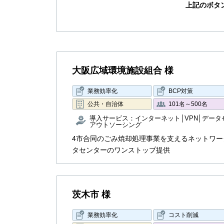
上記のボタ
大阪広域環境施設組合 様
業務効率化
BCP対策
公共・自治体
101名～500名
導入サービス：
インターネット
VPN
データ
アウトソーシング
4市合同のごみ焼却処理事業を支えるネットワー
タセンターのワンストップ提供
茨木市 様
業務効率化
コスト削減