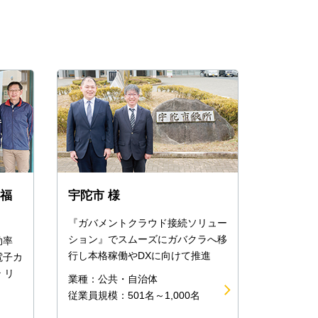
療福
宇陀市 様
『ガバメントクラウド接続ソリュー
ション』でスムーズにガバクラへ移
効率
行し本格稼働やDXに向けて推進
電子カ
テ リ
業種：公共・自治体
従業員規模：501名～1,000名