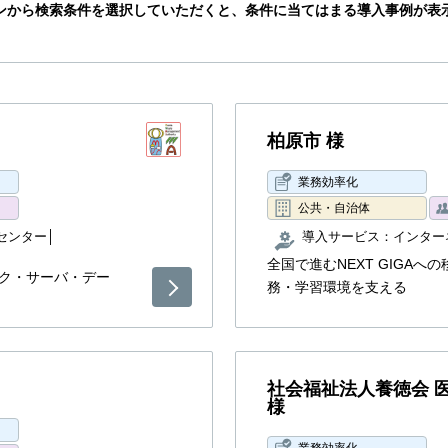
ンから検索条件を選択していただくと、条件に当てはまる導入事例が表
柏原市 様
業務効率化
公共・自治体
センター
導入サービス：
インター
全国で進むNEXT GIGAへ
ク・サーバ・デー
務・学習環境を支える
社会福祉法人養徳会 
様
業務効率化