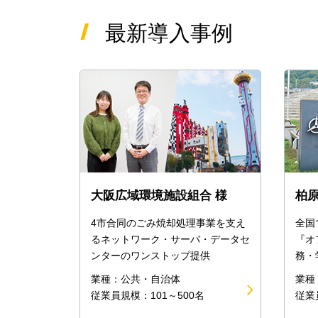
最新導入事例
大阪広域環境施設組合 様
柏原
4市合同のごみ焼却処理事業を支え
全国
るネットワーク・サーバ・データセ
『オ
ンターのワンストップ提供
務・
業種：公共・自治体
業種
従業員規模：101～500名
従業