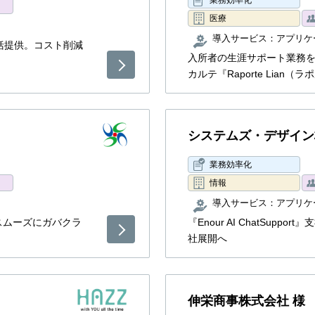
医療
導入サービス：
アプリケ
括提供。コスト削減
入所者の生涯サポート業務
カルテ『Raporte Lian（
システムズ・デザイン
業務効率化
情報
導入サービス：
アプリケ
スムーズにガバクラ
『Enour AI ChatSup
社展開へ
伸栄商事株式会社 様