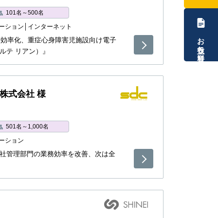
101名～500名
ーション
インターネット
お役立ち資料
を効率化、重症心身障害児施設向け電子
ラポルテ リアン）』
株式会社 様
501名～1,000名
ーション
port』支社管理部門の業務効率を改善、次は全