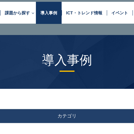
課題から探す
導入事例
ICT・トレンド情報
イベント
お客さまが抱えるさまざまな課
ネットワーク・
データセンター
音声サービス
OPTAGEの“最適な”サービスと “最上の”ソリュ
導入事例
情報セキュリティ
アプリケーション
DC・クラウド活用
セキュリティ対策
自治体のDX推進
コンタクトシーンの高度
アウトソーシング
コンサルティング
現場の見える化・スマート化
カテゴリ