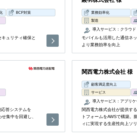
綾羽株式会社 様
化
BCP対策
業務効率化
製造
導入サービス：
クラウド
 セキュリティ確保と
モバイルも活用した通信ネ
より業務効率を向上
関西電力株式会社 様
顧客満足度向上
サービス
導入サービス：
アプリケ
動応答システムを
関西電力株式会社が提供する「
わせ集中を回避し、
トフォームをAWSで構築。
ィに実現する生産性向上ソ