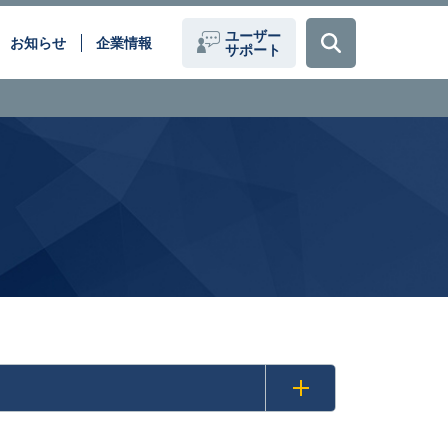
ユーザー
お知らせ
企業情報
サポート
題を、
データセンター間接続(DCI)
ーションで解決いたします。
クラウドサービス
働き方改革
化
医療現場のデジタル化
loT