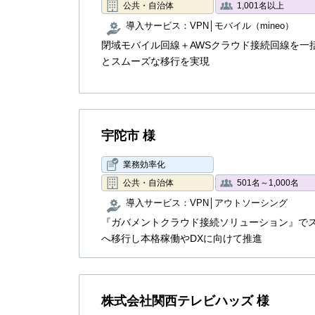
公共・自治体
1,001名以上
導入サービス：
VPN
モバイル（mineo）
閉域モバイル回線＋AWSクラウド接続回線を一
とスムーズな移行を実現
宇陀市 様
業務効率化
公共・自治体
501名～1,000名
導入サービス：
VPN
アウトソーシング
『ガバメントクラウド接続ソリューション』で
へ移行し本格稼働やDXに向けて推進
株式会社関西テレビハッズ 様