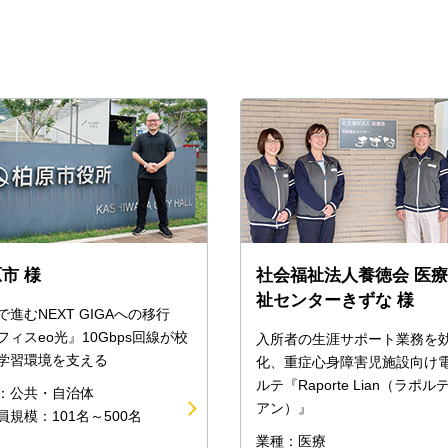
市 様
社会福祉法人養徳会 医
祉センターきずな 様
で進むNEXT GIGAへの移行
フィスeo光』10Gbps回線が校
入所者の生涯サポート業務を
学習環境を支える
化、重症心身障害児施設向け
ルテ『Raporte Lian（ラポル
：公共・自治体
アン）』
員規模：101名～500名
業種：医療