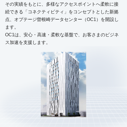
その実績をもとに、多様なアクセスポイントへ柔軟に接
オプテージ曽根崎データセンター(OC1)、コーポレートPPA
続できる「コネクティビティ」をコンセプトとした新拠
を締結
点、オプテージ曽根崎データセンター（OC1）を開設し
2025年10月1日
ます。
Peering Asia 8.0 3社共同ホストでの大阪開催決定
OC1は、安心・高速・柔軟な基盤で、お客さまのビジネ
2025年9月19日
ス加速を支援します。
曽根崎データセンター(OC1) 海底ケーブルを利用した日
本-シンガポール間・国際通信事業に参入
2025年7月29日
アルテリア・ネットワークス株式会社によるオプテージ曽根
崎データセンター（OC1）への光ファイバー入線決定につ
いて
2025年4月14日
先駆的なAIネイティブGPUクラウドプロバイダーであるGMI
Cloud、日本リージョンの開設に向けたオプテージとの戦略
的パートナーシップに合意
2025年1月15日
JPNAP、JPIX、BBIXがオプテージ曽根崎データセンター
（OC1）にIX接続拠点を開設