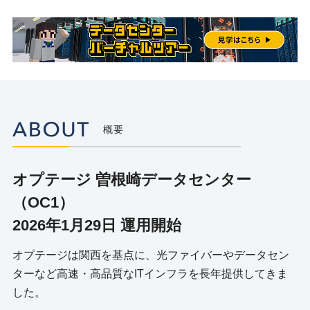
JPIX株式会社によるオプテージ曽根崎データセンター
（OC1）でのIXサービス提供開始について
2026年2月27日
インターネットマルチフィード株式会社によるオプテージ曽
根崎データセンター（OC1）でのIXサービス「JPNAP」提
供開始について
2026年1月30日
関西への通信トラフィック集積で日本のインフラ強靭化へ
概要
大阪中心部に都市型コネクティビティデータセンター「オプ
テージ曽根崎データセンター(OC1)」運用開始 ～ 首都圏一
極集中のトラフィックを分散、BCP対策を支援 ～
オプテージ
曽根崎データセンター
2026年1月29日
（OC1）
BBIX株式会社によるオプテージ曽根崎データセンター
（OC1）でのIXサービス提供開始について
2026年1月29日 運用開始
2026年1月26日
オプテージは関西を基点に、光ファイバーやデータセン
BBIXとオプテージ、次世代ネットワークインフラ構築を見
据えて協業を拡大 ～ OCXとオプテージのソリューションを
ターなど高速・高品質なITインフラを長年提供してきま
軸に接続性を強化 ～
した。
2025年11月10日