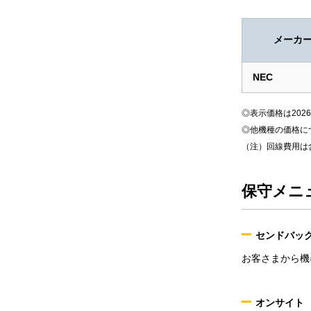
メーカ
NEC
◎表示価格は202
◎他機種の価格に
（注）回線費用は
保守メニ
センドバッ
お客さまから機
オンサイト