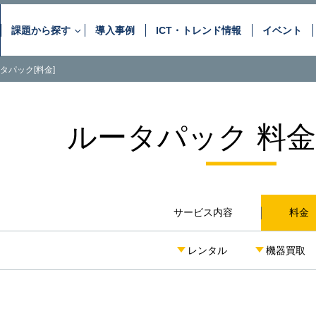
課題から探す
導入事例
ICT・トレンド情報
イベント
タパック[料金]
お客さまが抱えるさまざまな課
ネットワーク・
データセンター
音声サービス
OPTAGEの“最適な”サービスと “最上の”ソリュ
ルータパック 料金
情報セキュリティ
アプリケーション
DC・クラウド活用
セキュリティ対策
自治体のDX推進
コンタクトシーンの高度
アウトソーシング
コンサルティング
サービス内容
料金
現場の見える化・スマート化
レンタル
機器買取