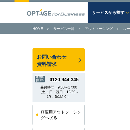
サービスから探す
HOME
＞
サービス一覧
＞
アウトソーシング
＞
ルー
サービスから探す
キーワードから探す
課題から探す
あらゆるビジネスの課題を解決。
お問い合わせ
OPTAGE法人向けサービス。
次世代のITインフラはOPTAGEに
資料請求
トータルでお任せください。
サービス一覧へ
0120-944-345
詳細はこちら
受付時間：9:00～17:00
（土・日・祝日・12/29～
1/3、5/1除く）
IT運用アウトソーシン
グへ戻る