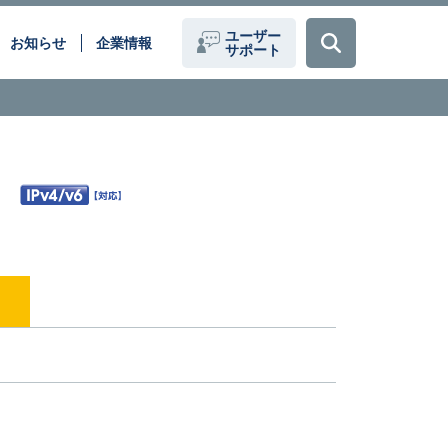
ユーザー
お知らせ
企業情報
サポート
題を、
データセンター間接続(DCI)
ーションで解決いたします。
クラウドサービス
働き方改革
化
医療現場のデジタル化
loT