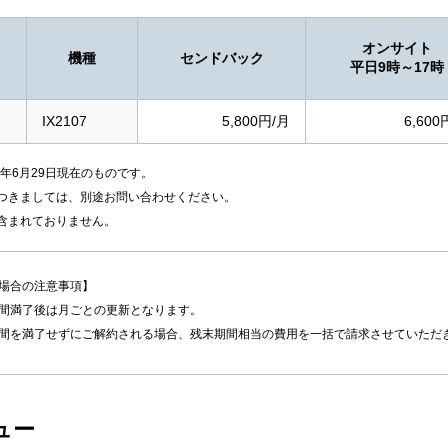
オンサイト
機種
センドバック
平日9時～17時
IX2107
5,800円/月
6,600
6年6月29日現在のものです。
つきましては、別途お問い合わせください。
含まれておりません。
場合の注意事項】
間満了後は月ごとの更新となります。
間を満了せずにご解約される場合、残末期間相当の費用を一括で請求させていただ
ュー