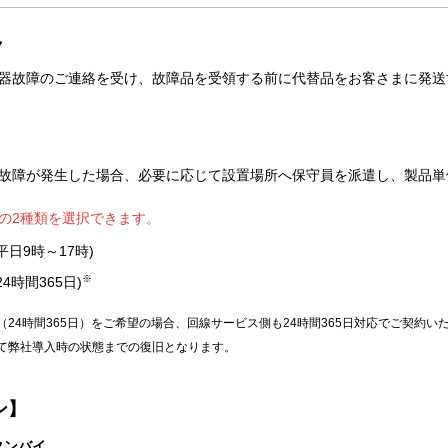
ク
器故障のご連絡を受け、故障品を受領する前に代替品をお客さまに発送
故障が発生した場合、必要に応じて設置場所へ保守員を派遣し、製品単
の2種類を選択できます。
平日9時～17時)
※
4時間365日)
（24時間365日）をご希望の場合、回線サービス側も24時間365日対応でご契約い
て弊社導入時の状態までの復旧となります。
ン】
タンバイ