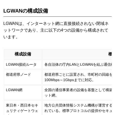
LGWANの構成設備
LGWANは、インターネット網に直接接続されない閉域ネ
ットワークであり、主に以下の4つの設備から構成されて
います。
構成設備
概
LGWAN接続ルータ
各自治体の庁内LANとLGWANを結ぶ通
都道府県ノード
都道府県ごとに設置され、市町村の回線を
100Mbps～1Gbpsまでに対応。
LGWAN網
全国の通信事業者の設備を基盤として構築
ット網。
東日本・西日本セキ
地方公共団体情報システム機構が運営する
ュリティゲートウェ
れている。標準プロトコルの提供やセキュ