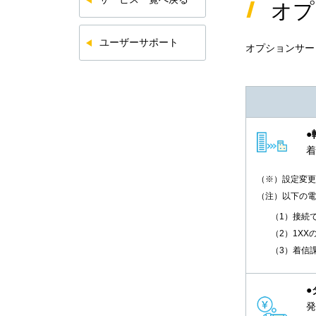
オプ
ユーザーサポート
オプションサー
●
着
（※）設定変更
（注）以下の電
（1）接続
（2）1XX
（3）着信
●
発