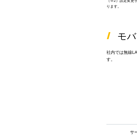
（※2）設定変更
ります。
モバ
社内では無線L
す。
サ