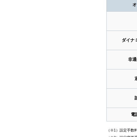
オ
ダイナ
非通
電
（※1）設定手数