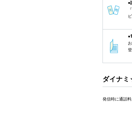
●
『
ビ
●
お
登
ダイナミ
発信時に通話料