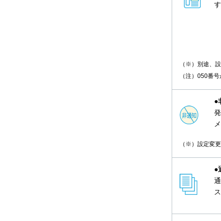
す
（※）別途、設
（注）050番
●
発
メ
（※）設定変更
●
通
ス