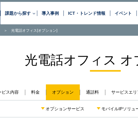
課題から探す
導入事例
ICT・トレンド情報
イベント
＞
光電話オフィス[オプション]
お客さまが抱えるさまざまな課
ネットワーク・
データセンター
音声サービス
OPTAGEの“最適な”サービスと “最上の”ソリュ
光電話オフィス オ
情報セキュリティ
アプリケーション
DC・クラウド活用
セキュリティ対策
自治体のDX推進
コンタクトシーンの高度
アウトソーシング
コンサルティング
ービス内容
料金
オプション
通話料
サービスエリ
現場の見える化・スマート化
オプションサービス
モバイルIPソリュ