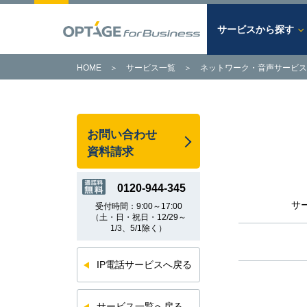
サービスから探す
HOME
＞
サービス一覧
＞
ネットワーク・音声サービス
サービスから探す
キーワードから探す
課題から探す
あらゆるビジネスの課題を解決。
お問い合わせ
OPTAGE法人向けサービス。
次世代のITインフラはOPTAGEに
資料請求
トータルでお任せください。
サービス一覧へ
0120-944-345
詳細はこちら
サ
受付時間：9:00～17:00
（土・日・祝日・12/29～
1/3、5/1除く）
IP電話サービスへ戻る
サービス一覧へ戻る