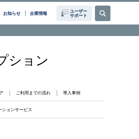
ユーザー
お知らせ
企業情報
サポート
題を、
データセンター間接続(DCI)
ーションで解決いたします。
プション
クラウドサービス
働き方改革
化
医療現場のデジタル化
loT
ア
ご利用までの流れ
導入事例
ーションサービス