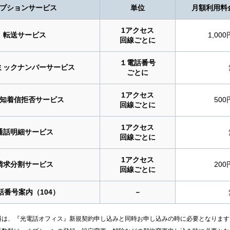
プションサービス
単位
月額利用料
1アクセス
転送サービス
1,000
回線ごとに
１電話番号
ミックナンバーサービス
ごとに
1アクセス
知着信拒否サービス
500
回線ごとに
1アクセス
通話明細サービス
回線ごとに
1アクセス
請求分割サービス
200
回線ごとに
話番号案内（104）
－
料は、『光電話オフィス』新規契約申し込みと同時お申し込みの時に必要となります