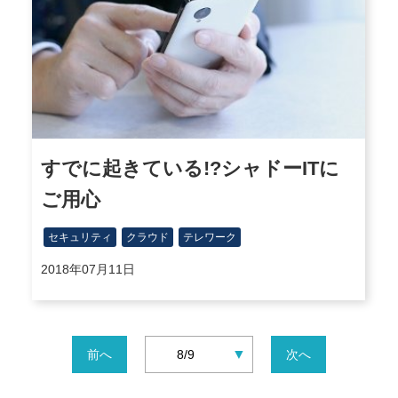
すでに起きている!?シャドーITに
ご用心
セキュリティ
クラウド
テレワーク
2018年07月11日
▼
前へ
8/9
次へ