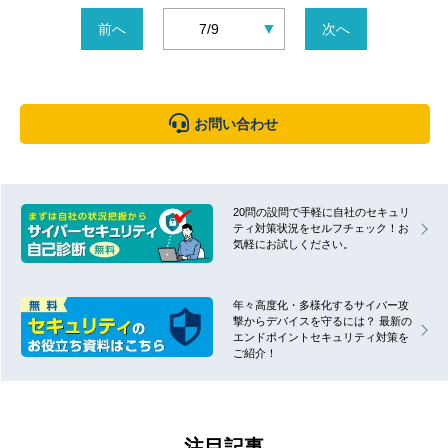
▼
前へ
7/9
次へ
お問い合わせ
20問の設問で手軽に自社のセキュリ
ティ対策状況をセルフチェック！お
気軽にお試しください。
年々高度化・多様化するサイバー攻
撃からデバイスを守るには？ 最新の
エンドポイントセキュリティ対策を
ご紹介！
注目記事