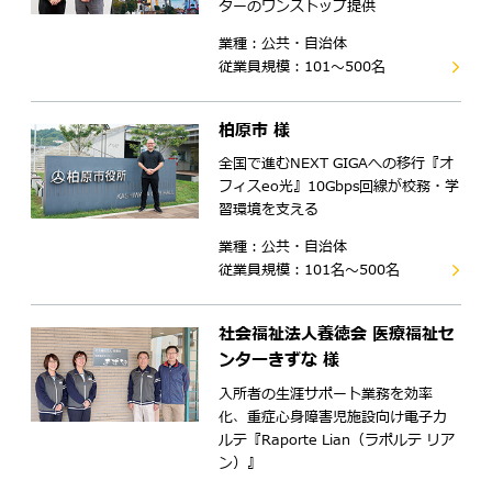
ターのワンストップ提供
業種：公共・自治体
従業員規模：101～500名
柏原市 様
全国で進むNEXT GIGAへの移行『オ
フィスeo光』10Gbps回線が校務・学
習環境を支える
業種：公共・自治体
従業員規模：101名～500名
社会福祉法人養徳会 医療福祉セ
ンターきずな 様
入所者の生涯サポート業務を効率
化、重症心身障害児施設向け電子カ
ルテ『Raporte Lian（ラポルテ リア
ン）』