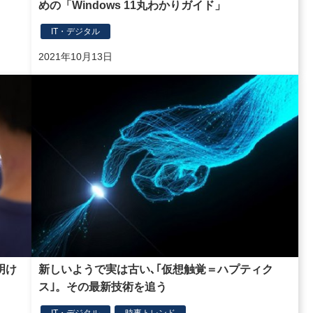
めの「Windows 11丸わかりガイド」
IT・デジタル
2021年10月13日
明け
新しいようで実は古い､｢仮想触覚＝ハプティク
ス｣。その最新技術を追う
IT・デジタル
時事トレンド