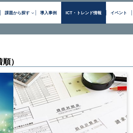
課題から探す
導入事例
ICT・トレンド情報
イベント
お客さまが抱えるさまざまな課
ネットワーク・
データセンター
音声サービス
OPTAGEの“最適な”サービスと “最上の”ソリュ
着順）
情報セキュリティ
アプリケーション
DC・クラウド活用
セキュリティ対策
自治体のDX推進
コンタクトシーンの高度
アウトソーシング
コンサルティング
現場の見える化・スマート化