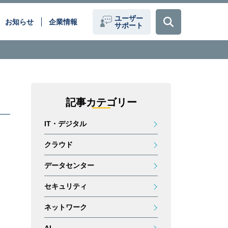
ユーザー
お知らせ
企業情報
サポート
題を、
データセンター間接続(DCI)
ーションで解決いたします。
記事カテゴリー
クラウドサービス
働き方改革
IT・デジタル
化
医療現場のデジタル化
loT
クラウド
データセンター
セキュリティ
ネットワーク