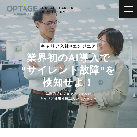
OPTAGE CAREER
RECRUITING
キャリア入社×エンジニア
業界初のAI導入で
“サイレント故障”を
検知せよ！
先進的プロジェクトに挑んだ
キャリア採用社員二人のストーリー