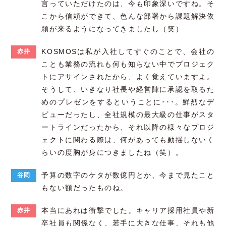
言っていただけたのは、今も印象深いですね。そ
こから信頼ができて、色んな部署から課題解決依
頼が来るようになってきましたし（笑）
KOSMOSは私が入社してすぐのことで、会社の
赤井
ことも業務の流れも何も知らない中でプロジェク
トにアサインされたから、よく覚えていますよ。
そうして、いきなり社長や経営陣に承認を取るた
めのプレゼンをするということに･･･。鮮烈なデ
ビューだったし、全社規模の最大級の仕事がスタ
ートラインだったから、それ以降の様々なプロジ
ェクトに関わる際は、何があっても動揺しないく
らいの度胸が身につきましたね（笑）。
予算の数字のケタが数億円とか、今まで見たこと
谷岡
もない額だったものね。
本当にあれは衝撃でした。キャリア採用社員や新
赤井
卒社員も関係なく、若手に大きな仕事、それも他