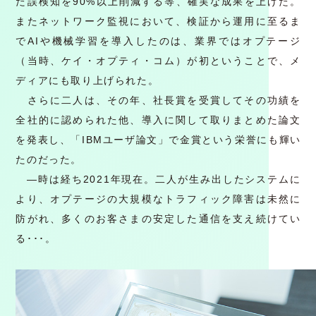
た誤検知を90%以上削減する等、確実な成果を上げた。
またネットワーク監視において、検証から運用に至るま
でAIや機械学習を導入したのは、業界ではオプテージ
（当時、ケイ・オプティ・コム）が初ということで、メ
ディアにも取り上げられた。
さらに二人は、その年、社長賞を受賞してその功績を
全社的に認められた他、導入に関して取りまとめた論文
を発表し、「IBMユーザ論文」で金賞という栄誉にも輝い
たのだった。
—時は経ち2021年現在。二人が生み出したシステムに
より、オプテージの大規模なトラフィック障害は未然に
防がれ、多くのお客さまの安定した通信を支え続けてい
る･･･。