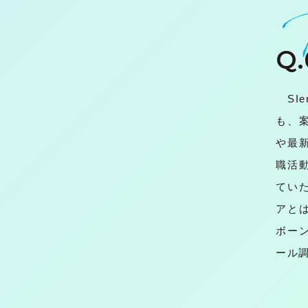
Q.
SI
も、
や最
職活
てい
アと
ボー
ール