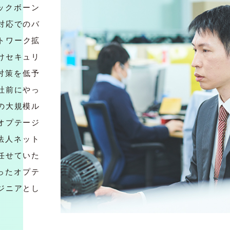
ックボーン
対応でのバ
トワーク拡
けセキュリ
対策を低予
社前にやっ
の大規模ル
オプテージ
法人ネット
任せていた
いったオプテ
ジニアとし