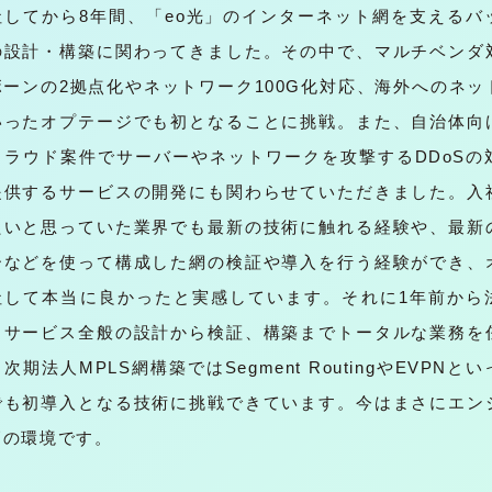
してから8年間、「eo光」のインターネット網を支えるバ
の設計・構築に関わってきました。その中で、マルチベンダ
ボーンの2拠点化やネットワーク100G化対応、海外へのネッ
いったオプテージでも初となることに挑戦。また、自治体向
クラウド案件でサーバーやネットワークを攻撃するDDoSの
提供するサービスの開発にも関わらせていただきました。入
たいと思っていた業界でも最新の技術に触れる経験や、最新
ーなどを使って構成した網の検証や導入を行う経験ができ、
社して本当に良かったと実感しています。それに1年前から
クサービス全般の設計から検証、構築までトータルな業務を
次期法人MPLS網構築ではSegment RoutingやEVPNと
でも初導入となる技術に挑戦できています。今はまさにエン
高の環境です。