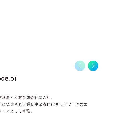
008.01
2011.1
材派遣・人材育成会社に入社。
ケイ・オ
Ierに派遣され、通信事業者向けネットワークのエ
コンシュ
ジニアとして常駐。
クの設計