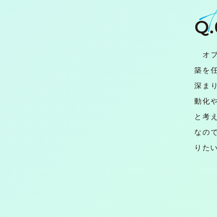
Q.
オプ
築を
深ま
動化
と考
なの
りた