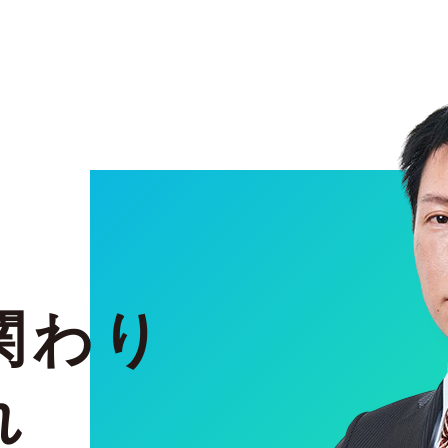
関わり
れ