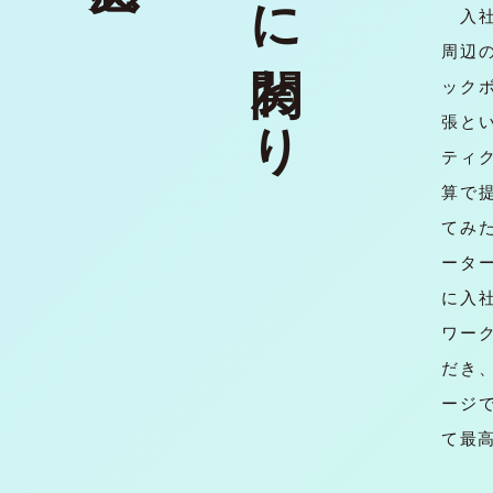
入社
周辺
ック
張と
ティ
算で
てみ
ータ
に入
ワー
だき、
ージ
て最